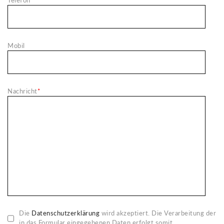
Telefon
*
Mobil
Nachricht
*
Die
Datenschutzerklärung
wird akzeptiert. Die Verarbeitung der
in das Formular eingegebenen Daten erfolgt somit