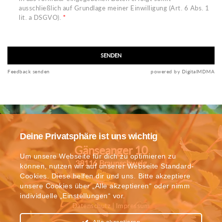
ausschließlich auf Grundlage meiner Einwilligung (Art. 6 Abs. 1
lit. a DSGVO).
*
SENDEN
Feedback senden
powered by DigitalMDMA
Deine Privatsphäre ist uns wichtig
Gänseanger 10
Um unsere Webseite für dich zu optimieren zu
38116 Braunschweig
können, nutzen wir auf unserer Webseite Standard-
Cookies. Diese helfen dir und uns. Bitte akzeptiere
unsere Cookies über „Alle akzeptieren“ oder nimm
individuelle „Einstellungen“ vor.
Datenschutz
|
Impressum