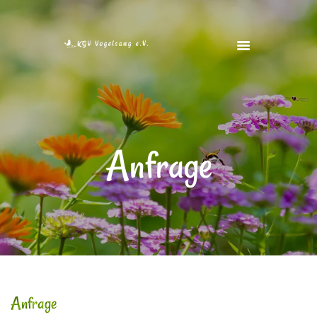
STARTSEITE
VEREIN
VEREINSHEIM
Anfrage
FOTOS
FREIE GÄRTEN
KONTAKT
Anfrage