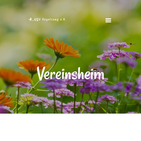
STARTSEITE
VEREIN
VEREINSHEIM
Vereinsheim
FOTOS
FREIE GÄRTEN
KONTAKT