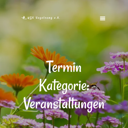
STARTSEITE
VEREIN
VEREINSHEIM
Termin
FOTOS
FREIE GÄRTEN
Kategorie:
KONTAKT
Veranstaltungen