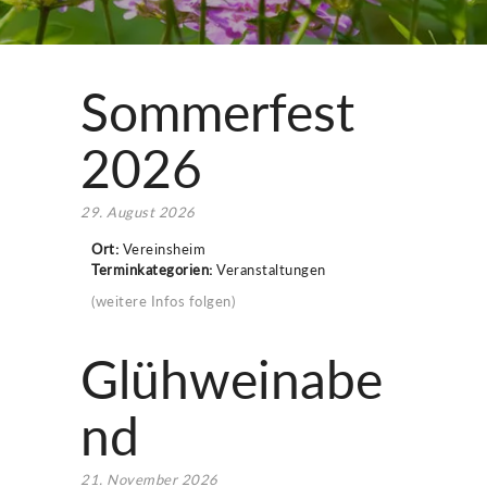
Sommerfest
2026
29. August 2026
Ort:
Vereinsheim
Terminkategorien:
Veranstaltungen
(weitere Infos folgen)
Glühweinabe
nd
21. November 2026