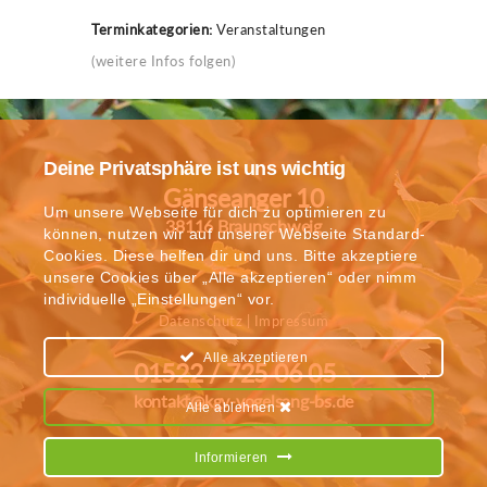
Terminkategorien:
Veranstaltungen
(weitere Infos folgen)
Deine Privatsphäre ist uns wichtig
Gänseanger 10
Um unsere Webseite für dich zu optimieren zu
38116 Braunschweig
können, nutzen wir auf unserer Webseite Standard-
Cookies. Diese helfen dir und uns. Bitte akzeptiere
unsere Cookies über „Alle akzeptieren“ oder nimm
individuelle „Einstellungen“ vor.
Datenschutz
|
Impressum
Alle akzeptieren
01522 / 725 06 05
kontakt@kgv-vogelsang-bs.de
Alle ablehnen
Informieren