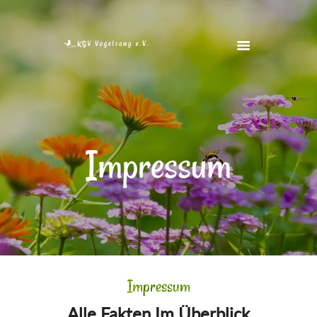
STARTSEITE
VEREIN
VEREINSHEIM
Impressum
FOTOS
FREIE GÄRTEN
KONTAKT
Impressum
Alle Fakten Im Überblick