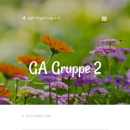
STARTSEITE
VEREIN
VEREINSHEIM
GA Gruppe 2
FOTOS
FREIE GÄRTEN
KONTAKT
8. SEPTEMBER 2018