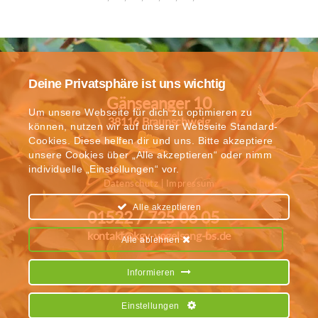
Deine Privatsphäre ist uns wichtig
Gänseanger 10
Um unsere Webseite für dich zu optimieren zu
38116 Braunschweig
können, nutzen wir auf unserer Webseite Standard-
Cookies. Diese helfen dir und uns. Bitte akzeptiere
unsere Cookies über „Alle akzeptieren“ oder nimm
individuelle „Einstellungen“ vor.
Datenschutz
|
Impressum
Alle akzeptieren
01522 / 725 06 05
kontakt@kgv-vogelsang-bs.de
Alle ablehnen
Informieren
Einstellungen