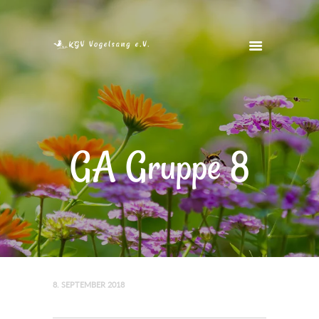
STARTSEITE
VEREIN
VEREINSHEIM
GA Gruppe 8
FOTOS
FREIE GÄRTEN
KONTAKT
8. SEPTEMBER 2018