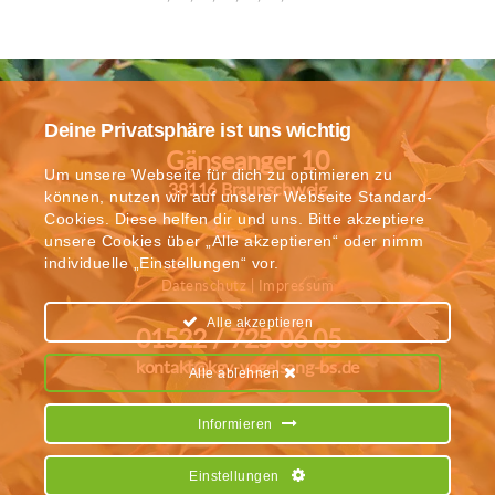
Deine Privatsphäre ist uns wichtig
Gänseanger 10
Um unsere Webseite für dich zu optimieren zu
38116 Braunschweig
können, nutzen wir auf unserer Webseite Standard-
Cookies. Diese helfen dir und uns. Bitte akzeptiere
unsere Cookies über „Alle akzeptieren“ oder nimm
individuelle „Einstellungen“ vor.
Datenschutz
|
Impressum
Alle akzeptieren
01522 / 725 06 05
kontakt@kgv-vogelsang-bs.de
Alle ablehnen
Informieren
Einstellungen