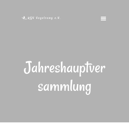
STARTSEITE
VEREIN
VEREINSHEIM
FOTOS
Jahreshauptver
FREIE GÄRTEN
KONTAKT
sammlung