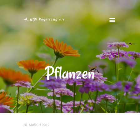
STARTSEITE
VEREIN
VEREINSHEIM
Pflanzen
FOTOS
FREIE GÄRTEN
KONTAKT
28. MARCH 2019