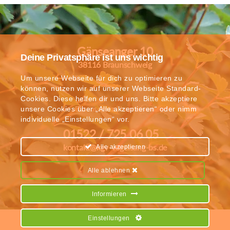
Gänseanger 10
Deine Privatsphäre ist uns wichtig
38116 Braunschweig
Um unsere Webseite für dich zu optimieren zu
können, nutzen wir auf unserer Webseite Standard-
Cookies. Diese helfen dir und uns. Bitte akzeptiere
unsere Cookies über „Alle akzeptieren“ oder nimm
Datenschutz
|
Impressum
individuelle „Einstellungen“ vor.
01522 / 725 06 05
kontakt@kgv-vogelsang-bs.de
Alle akzeptieren
Alle ablehnen
Informieren
Einstellungen