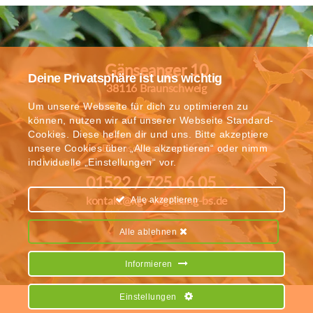
Gänseanger 10
Deine Privatsphäre ist uns wichtig
38116 Braunschweig
Um unsere Webseite für dich zu optimieren zu
können, nutzen wir auf unserer Webseite Standard-
Cookies. Diese helfen dir und uns. Bitte akzeptiere
unsere Cookies über „Alle akzeptieren“ oder nimm
Datenschutz
|
Impressum
individuelle „Einstellungen“ vor.
01522 / 725 06 05
kontakt@kgv-vogelsang-bs.de
Alle akzeptieren
Alle ablehnen
Informieren
Einstellungen