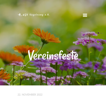
STARTSEITE
VEREIN
VEREINSHEIM
Vereinsfeste
FOTOS
FREIE GÄRTEN
KONTAKT
22. NOVEMBER 2022