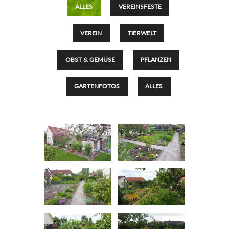
ALLES
VEREINSFESTE
VEREIN
TIERWELT
OBST & GEMÜSE
PFLANZEN
GARTENFOTOS
ALLES