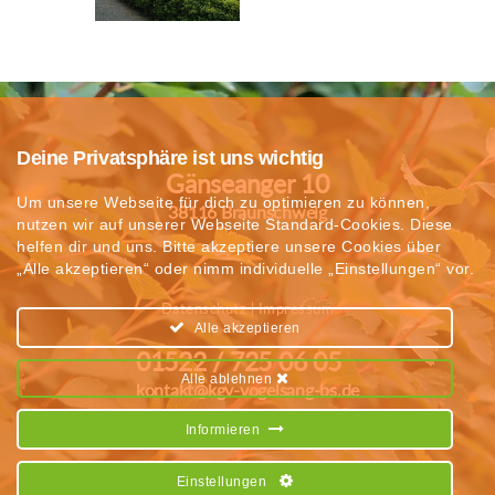
Deine Privatsphäre ist uns wichtig
Gänseanger 10
Um unsere Webseite für dich zu optimieren zu können,
38116 Braunschweig
nutzen wir auf unserer Webseite Standard-Cookies. Diese
helfen dir und uns. Bitte akzeptiere unsere Cookies über
„Alle akzeptieren“ oder nimm individuelle „Einstellungen“ vor.
Datenschutz
|
Impressum
Alle akzeptieren
01522 / 725 06 05
Alle ablehnen
kontakt@kgv-vogelsang-bs.de
Informieren
Einstellungen