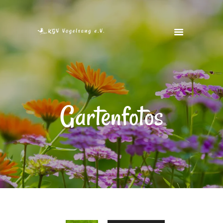
STARTSEITE
VEREIN
Gartenfotos
VEREINSHEIM
FOTOS
FREIE GÄRTEN
KONTAKT