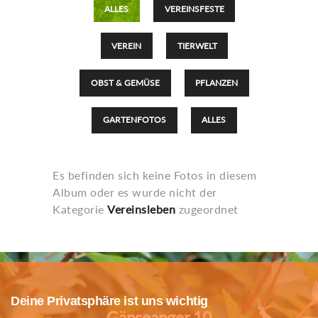
ALLES
VEREINSFESTE
VEREIN
TIERWELT
OBST & GEMÜSE
PFLANZEN
GARTENFOTOS
ALLES
Es befinden sich keine Fotos in diesem
Album oder es wurde nicht der
Kategorie
Vereinsleben
zugeordnet
Deine Privatsphäre ist uns wichtig
Gänseanger 10