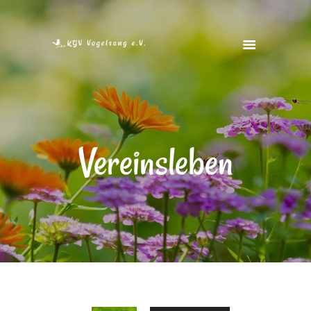
STARTSEITE
VEREIN
Vereinsleben
VEREINSHEIM
FOTOS
FREIE GÄRTEN
KONTAKT